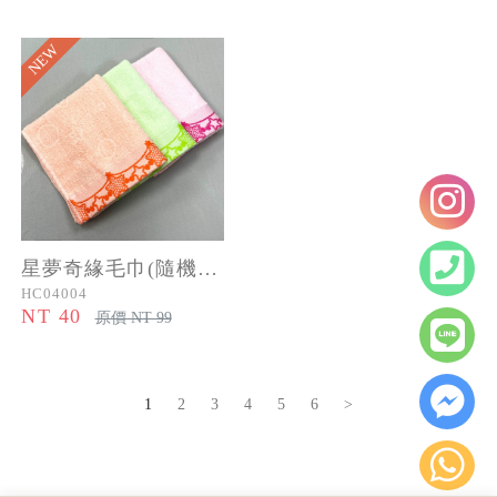
NEW
星夢奇緣毛巾(隨機色)
HC04004
NT 40
原價 NT 99
1
2
3
4
5
6
>