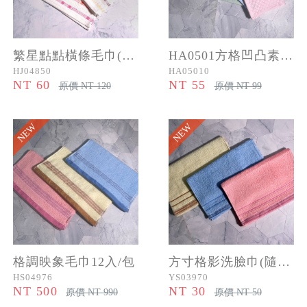
繁星點點橫條毛巾(隨機色)
HA0501方格凹凸素色毛巾(隨機色)
HJ04850
HA05010
NT 60
NT 55
原價 NT 120
原價 NT 99
NEW
NEW
格調映象毛巾12入/包
方寸格影洗臉巾(隨機色)
HS04976
YS03970
NT 500
NT 30
原價 NT 990
原價 NT 50