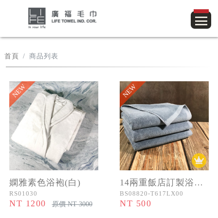
首頁
商品列表
NEW
NEW
嫻雅素色浴袍(白)
14兩重飯店訂製浴巾 (灰藍色)
RS01030
BS08820-T617LX00
NT 1200
NT 500
原價 NT 3000