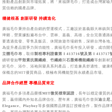
推動產品創新與市場拓展，將「來福牌毛巾」打造成台灣家喻
質信賴的國產品牌。
穩健根基 創新研發 持續進化
廣福毛巾秉持自產自銷的營運模式，工廠設於嘉義縣大林鎮與
埤鄉，營業據點遍布台中、雲林、嘉義、高雄，全台完善通路
要透過批發、零售及飯店、休閒旅遊市場銷售，深耕台灣各地
為提升產品競爭力與功能性，廣福毛巾長年投入研發，成功開
立體毛巾布
，取得
製程專利證書第 I 413716號及第 I 413717
續研發如
甲殼素抗菌纖維
、
竹纖維
與
石墨烯機能纖維
等創新材
於毛巾、浴巾、浴袍與寢具系列產品，打造兼具舒適性、健康
保概念的MIT優質商品，積極布局機能型與永續產品市場。
品牌合作經歷 專櫃品質肯定
廣福毛巾多項產品榮獲
MIT微笑標章認證
，長年以穩定優質的
質，贏得國內外知名品牌信任。歷年來，廣福毛巾曾與
迪士尼
Elegance、Playboy
等多個國際品牌簽訂授權合作，製作品牌