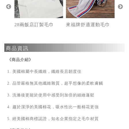
毛巾
28兩飯店訂製毛巾
來福牌舒適運動毛巾
商品資訊
《商品介紹》
1. 美國棉屬中長纖維，纖維長且韌度佳
2. 品管嚴格無其他纖維雜質，超乎想像的柔軟膚觸
3. 洗滌後更能於使用中感受到加倍的細緻蓬鬆
4. 趨於潔淨的美國棉花，吸水性比一般棉花更強
5. 經美國棉商標認證，知名企業指定之毛巾材質