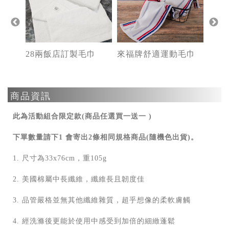
毛巾
28兩飯店訂製毛巾
來福牌舒適運動毛巾
商品資訊
此為活動組合限定款(商品任選買一送一 )
下單數量請下1 會寄出2條相同規格商品(隨機色出貨)。
1. 尺寸為33x76cm，重105g
2. 美國棉屬中長纖維，纖維長且韌度佳
3. 品管嚴格並無其他纖維雜質，超乎想像的柔軟膚觸
4. 經洗滌後更能於使用中感受到加倍的細緻蓬鬆